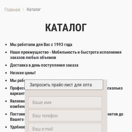
Главная
Каталог
КАТАЛОГ
Мы работаем для Вас с 1993 года
Наше преимущество - Мобильность и быстрота исполнения
заказов любых объемов
Доставка в день поступления заказа
Низкие цены!
Мы работаем напрямую с производителями
Профессиональные менеджеры подберут для Вас несколько
вариантов необходимых материалов
Являемся представителями нескольких фанерных
комбинатов в ПФО. Дилеры комбината Талион
Поставки оптом Фанеры и OSB-3 транзитом с комбинатов до
Вашего склада в кратчайшие сроки
Удобное расположение склада!
ceмь + 1 =